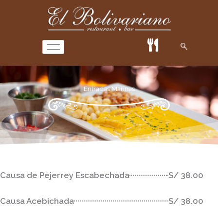
Ir
al
contenido
Entradas Marinas
Causa de Pejerrey Escabechada
S/ 38.00
Causa Acebichada
S/ 38.00