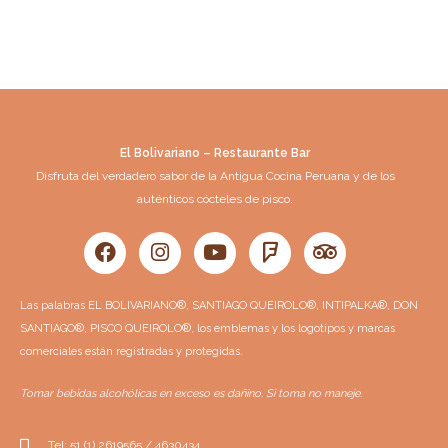
El Bolivariano – Restaurante Bar
Disfruta del verdadero sabor de la Antigua Cocina Peruana y de los
auténticos cócteles de pisco.
F
I
Y
F
T
a
n
o
o
r
c
s
u
u
i
e
t
t
r
p
Las palabras EL BOLIVARIANO®, SANTIAGO QUEIROLO®, INTIPALKA®, DON
b
a
u
s
a
SANTIAGO®, PISCO QUEIROLO®, los emblemas y los logotipos y marcas
o
g
b
q
d
o
r
e
u
v
comerciales están registradas y protegidas.
k
a
a
i
m
r
s
Tomar bebidas alcohólicas en exceso es dañino. Si toma no maneje.
e
o
r
Tel: 51 (1) 2619565 / 4630434