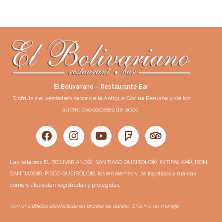
El Bolivariano – Restaurante Bar
Disfruta del verdadero sabor de la Antigua Cocina Peruana y de los
auténticos cócteles de pisco.
F
I
Y
F
T
a
n
o
o
r
c
s
u
u
i
e
t
t
r
p
Las palabras EL BOLIVARIANO®, SANTIAGO QUEIROLO®, INTIPALKA®, DON
b
a
u
s
a
SANTIAGO®, PISCO QUEIROLO®, los emblemas y los logotipos y marcas
o
g
b
q
d
o
r
e
u
v
comerciales están registradas y protegidas.
k
a
a
i
m
r
s
Tomar bebidas alcohólicas en exceso es dañino. Si toma no maneje.
e
o