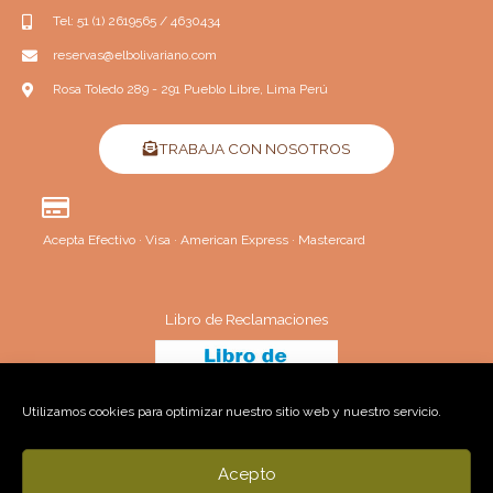
r
Tel: 51 (1) 2619565 / 4630434
reservas@elbolivariano.com
Rosa Toledo 289 - 291 Pueblo Libre, Lima Perú
TRABAJA CON NOSOTROS
Acepta Efectivo · Visa · American Express · Mastercard
Libro de Reclamaciones
Utilizamos cookies para optimizar nuestro sitio web y nuestro servicio.
Acepto