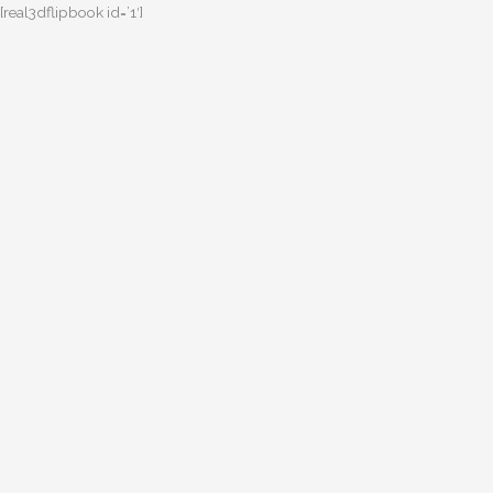
[real3dflipbook id=’1′]